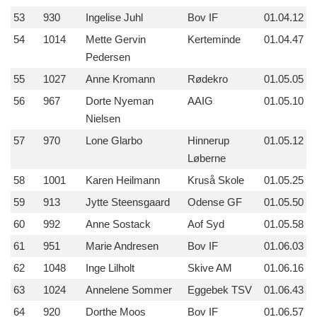
53
930
Ingelise Juhl
Bov IF
01.04.12
54
1014
Mette Gervin
Kerteminde
01.04.47
Pedersen
55
1027
Anne Kromann
Rødekro
01.05.05
56
967
Dorte Nyeman
AAIG
01.05.10
Nielsen
57
970
Lone Glarbo
Hinnerup
01.05.12
Løberne
58
1001
Karen Heilmann
Kruså Skole
01.05.25
59
913
Jytte Steensgaard
Odense GF
01.05.50
60
992
Anne Sostack
Aof Syd
01.05.58
61
951
Marie Andresen
Bov IF
01.06.03
62
1048
Inge Lilholt
Skive AM
01.06.16
63
1024
Annelene Sommer
Eggebek TSV
01.06.43
64
920
Dorthe Moos
Bov IF
01.06.57