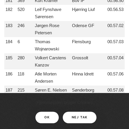
181
369
Kurt Kramer
Bov IF
00.56.50
182
520
Leif Fynshave
Hjørring Liuf
00.56.53
Sørensen
183
246
Jørgen Rose
Odense GF
00.57.02
Petersen
184
6
Thomas
Flensburg
00.57.03
Wojnarowski
185
280
Volkert Carstens
Grossolt
00.57.04
Kanzov
186
118
Atle Morten
Hinna Idrett
00.57.06
Andersen
187
215
Søren E. Nielsen
Sønderborg
00.57.08
Garnison
Hjemmesiden bruger Cookies
188
265
Andreas
Kolding
00.57.09
Lauridsen
OK
NEJ TAK
189
147
Kaj Christensen
Hadsten Trim
00.57.14