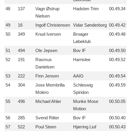
48
137
Vagn Østrup
Hadsten Trim
00.49.34
Nielsen
49
16
Ingolf Christensen
Vidar Sønderborg
00.49.42
50
349
Knud Iversen
Broager
00.49.48
Løbeklub
51
494
Ole Jepsen
Bov IF
00.49.50
52
191
Rasmus
Harrislee
00.49.52
Danielsen
53
222
Finn Jensen
AAIG
00.49.54
54
304
Jose Membrilla
Schleswig
00.49.59
Molero
Spiridon
55
496
Michael Ahler
Munke Mose
00.50.05
Motion
56
285
Svend Ritter
Bov IF
00.50.40
57
522
Poul Steen
Hjørring Liuf
00.50.43