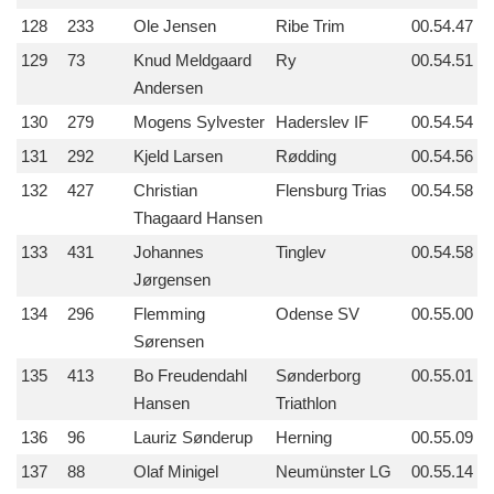
128
233
Ole Jensen
Ribe Trim
00.54.47
129
73
Knud Meldgaard
Ry
00.54.51
Andersen
130
279
Mogens Sylvester
Haderslev IF
00.54.54
131
292
Kjeld Larsen
Rødding
00.54.56
132
427
Christian
Flensburg Trias
00.54.58
Thagaard Hansen
133
431
Johannes
Tinglev
00.54.58
Jørgensen
134
296
Flemming
Odense SV
00.55.00
Sørensen
135
413
Bo Freudendahl
Sønderborg
00.55.01
Hansen
Triathlon
136
96
Lauriz Sønderup
Herning
00.55.09
137
88
Olaf Minigel
Neumünster LG
00.55.14