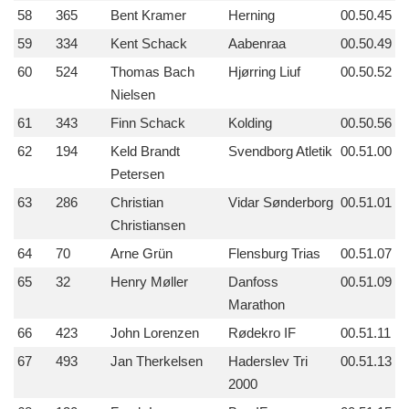
58
365
Bent Kramer
Herning
00.50.45
59
334
Kent Schack
Aabenraa
00.50.49
60
524
Thomas Bach
Hjørring Liuf
00.50.52
Nielsen
61
343
Finn Schack
Kolding
00.50.56
62
194
Keld Brandt
Svendborg Atletik
00.51.00
Petersen
63
286
Christian
Vidar Sønderborg
00.51.01
Christiansen
64
70
Arne Grün
Flensburg Trias
00.51.07
65
32
Henry Møller
Danfoss
00.51.09
Marathon
66
423
John Lorenzen
Rødekro IF
00.51.11
67
493
Jan Therkelsen
Haderslev Tri
00.51.13
2000