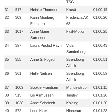
TSG
31
917
Heinke Thomsen
Kruså
01.00.19
32
903
Karin Monberg
Fredericia AK
01.00.20
Feenstra
63
33
1017
Anne Marie
Fluif-Motion
01.00.25
Sørensen
34
987
Laura Piedad Ravn
Vidar
01.00.49
Sønderborg
35
955
Anne S. Foged
Svendborg
01.00.51
Atletik
36
961
Helle Nielsen
Svendborg
01.00.58
Atletik
37
1003
Sookie Frandsen
Mundelstrup
01.01.11
38
915
Lis Asmussen
Tinglev
01.01.20
39
1038
Anne Schalech
Kolding
01.01.20
40
972
Lone Kjær
Hinnerup
01.01.28