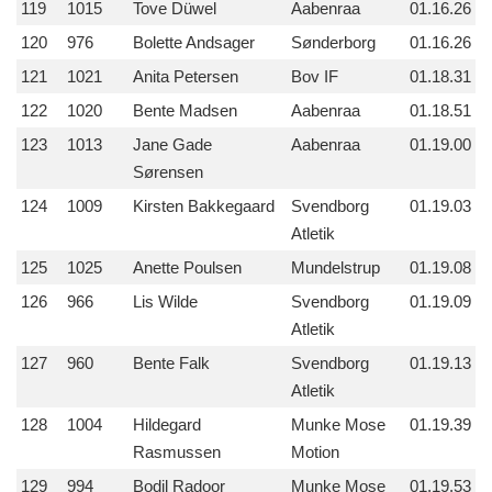
119
1015
Tove Düwel
Aabenraa
01.16.26
120
976
Bolette Andsager
Sønderborg
01.16.26
121
1021
Anita Petersen
Bov IF
01.18.31
122
1020
Bente Madsen
Aabenraa
01.18.51
123
1013
Jane Gade
Aabenraa
01.19.00
Sørensen
124
1009
Kirsten Bakkegaard
Svendborg
01.19.03
Atletik
125
1025
Anette Poulsen
Mundelstrup
01.19.08
126
966
Lis Wilde
Svendborg
01.19.09
Atletik
127
960
Bente Falk
Svendborg
01.19.13
Atletik
128
1004
Hildegard
Munke Mose
01.19.39
Rasmussen
Motion
129
994
Bodil Radoor
Munke Mose
01.19.53