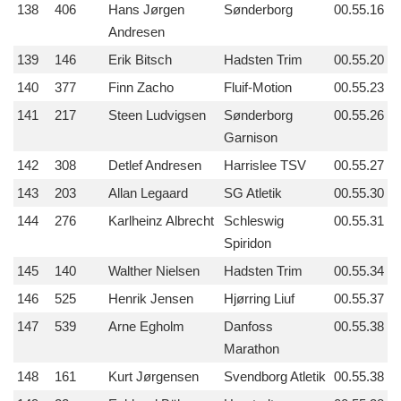
138
406
Hans Jørgen
Sønderborg
00.55.16
Andresen
139
146
Erik Bitsch
Hadsten Trim
00.55.20
140
377
Finn Zacho
Fluif-Motion
00.55.23
141
217
Steen Ludvigsen
Sønderborg
00.55.26
Garnison
142
308
Detlef Andresen
Harrislee TSV
00.55.27
143
203
Allan Legaard
SG Atletik
00.55.30
144
276
Karlheinz Albrecht
Schleswig
00.55.31
Spiridon
145
140
Walther Nielsen
Hadsten Trim
00.55.34
146
525
Henrik Jensen
Hjørring Liuf
00.55.37
147
539
Arne Egholm
Danfoss
00.55.38
Marathon
148
161
Kurt Jørgensen
Svendborg Atletik
00.55.38