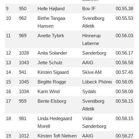
9
950
Helle Højland
Bov IF
00.55.38
10
962
Birthe Tangaa
Svendborg
00.55.53
Hansen
Atletik
11
969
Anette Tybirk
Hinnerup
00.56.03
Løberne
12
1028
Anita Solander
Sønderborg
00.56.17
13
1043
Jette Schulz
AAIG
00.56.58
14
941
Kirsten Sigaard
Skive AM
00.57.45
15
1045
Birgitte Rogge
Lübeck Phönix
00.58.05
16
1034
Karin Wind
Sydals
00.58.08
17
959
Bente Elsborg
Svendborg
00.58.15
Atletik
18
981
Linda Hedegaard
Vidar
00.58.15
Morell
Sønderborg
19
1012
Kirsten Toft Nielsen
AAIG
00.58.27