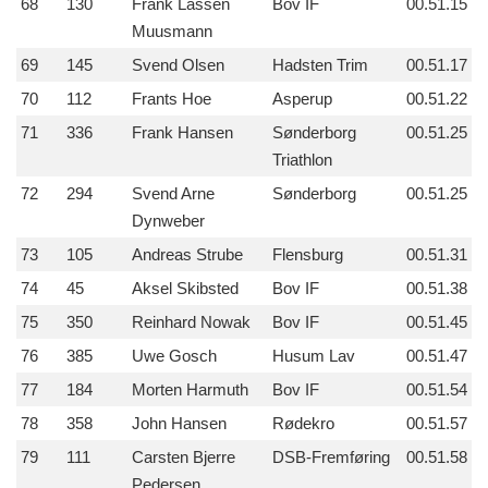
68
130
Frank Lassen
Bov IF
00.51.15
Muusmann
69
145
Svend Olsen
Hadsten Trim
00.51.17
70
112
Frants Hoe
Asperup
00.51.22
71
336
Frank Hansen
Sønderborg
00.51.25
Triathlon
72
294
Svend Arne
Sønderborg
00.51.25
Dynweber
73
105
Andreas Strube
Flensburg
00.51.31
74
45
Aksel Skibsted
Bov IF
00.51.38
75
350
Reinhard Nowak
Bov IF
00.51.45
76
385
Uwe Gosch
Husum Lav
00.51.47
77
184
Morten Harmuth
Bov IF
00.51.54
78
358
John Hansen
Rødekro
00.51.57
79
111
Carsten Bjerre
DSB-Fremføring
00.51.58
Pedersen