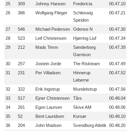
25
309
Johnny Hansen
Fredericia
00.47.10
26
386
Wolfgang Flieger
Schleswig
00.47.21
Spiridon
27
546
Michael Pedersen
Odense N
00.47.30
28
523
Leif Christensen
Hjørring Liuf
00.47.34
29
212
Mads Timm
Sønderborg
00.47.39
Garnison
30
257
Jostein Jorde
The Riskteam
00.47.49
31
231
Per Villadsen
Hinnerup
00.47.52
Løberne
32
322
Erik Ingstrup
Mundelstrup
00.47.56
33
517
Ejner Christensen
Tårs
00.48.04
34
261
Egon Laursen
Skive AM
00.48.06
35
52
Bent Lauridsen
Korsør
00.48.10
36
204
John Madsen
Svendborg Atletik
00.48.20