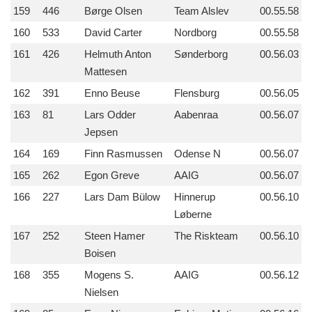
159
446
Børge Olsen
Team Alslev
00.55.58
160
533
David Carter
Nordborg
00.55.58
161
426
Helmuth Anton
Sønderborg
00.56.03
Mattesen
162
391
Enno Beuse
Flensburg
00.56.05
163
81
Lars Odder
Aabenraa
00.56.07
Jepsen
164
169
Finn Rasmussen
Odense N
00.56.07
165
262
Egon Greve
AAIG
00.56.07
166
227
Lars Dam Bülow
Hinnerup
00.56.10
Løberne
167
252
Steen Hamer
The Riskteam
00.56.10
Boisen
168
355
Mogens S.
AAIG
00.56.12
Nielsen