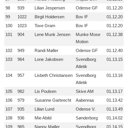
98
939
Lilian Jespersen
Odense GF
01.12.20
99
1022
Birgit Holdersen
Bov IF
01.12.20
100
1023
Tove Gram
Bov IF
01.12.20
101
904
Lene Munk Jensen
Munke Mose
01.12.38
Motion
102
949
Randi Møller
Odense GF
01.12.40
103
964
Lone Jakobsen
Svendborg
01.13.15
Atletik
104
957
Lisbeth Christiansen
Svendborg
01.13.16
Atletik
105
982
Lis Poulsen
Skive AM
01.13.17
106
979
Susanne Garbrecht
Aabenraa
01.13.42
107
935
Lilian Lund
Odense V.
01.13.49
108
936
Mie Abild
Sønderborg
01.14.02
109
965
Nanny Møller
Svendborg
01.14.15