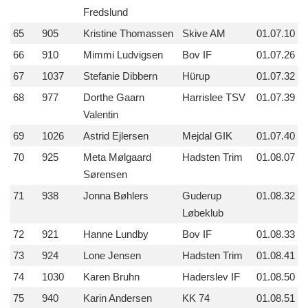
Fredslund
65
905
Kristine Thomassen
Skive AM
01.07.10
66
910
Mimmi Ludvigsen
Bov IF
01.07.26
67
1037
Stefanie Dibbern
Hürup
01.07.32
68
977
Dorthe Gaarn
Harrislee TSV
01.07.39
Valentin
69
1026
Astrid Ejlersen
Mejdal GIK
01.07.40
70
925
Meta Mølgaard
Hadsten Trim
01.08.07
Sørensen
71
938
Jonna Bøhlers
Guderup
01.08.32
Løbeklub
72
921
Hanne Lundby
Bov IF
01.08.33
73
924
Lone Jensen
Hadsten Trim
01.08.41
74
1030
Karen Bruhn
Haderslev IF
01.08.50
75
940
Karin Andersen
KK 74
01.08.51