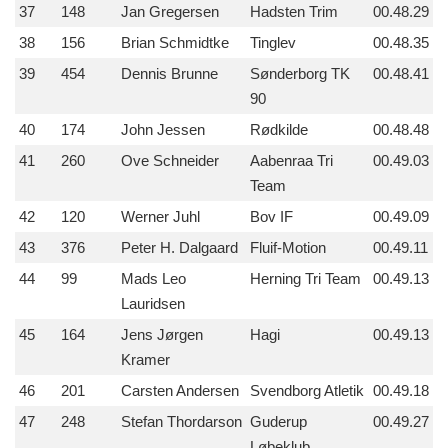
37
148
Jan Gregersen
Hadsten Trim
00.48.29
38
156
Brian Schmidtke
Tinglev
00.48.35
39
454
Dennis Brunne
Sønderborg TK
00.48.41
90
40
174
John Jessen
Rødkilde
00.48.48
41
260
Ove Schneider
Aabenraa Tri
00.49.03
Team
42
120
Werner Juhl
Bov IF
00.49.09
43
376
Peter H. Dalgaard
Fluif-Motion
00.49.11
44
99
Mads Leo
Herning Tri Team
00.49.13
Lauridsen
45
164
Jens Jørgen
Hagi
00.49.13
Kramer
46
201
Carsten Andersen
Svendborg Atletik
00.49.18
47
248
Stefan Thordarson
Guderup
00.49.27
Løbeklub