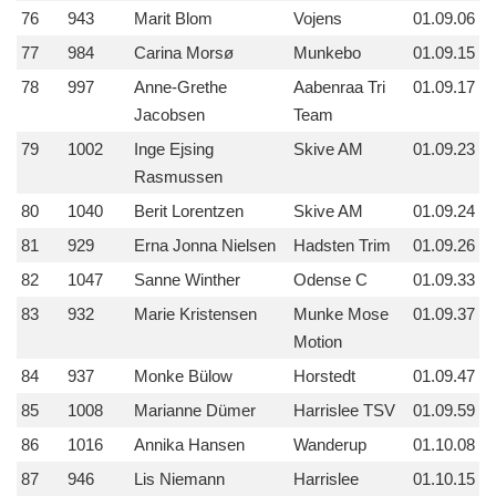
76
943
Marit Blom
Vojens
01.09.06
77
984
Carina Morsø
Munkebo
01.09.15
78
997
Anne-Grethe
Aabenraa Tri
01.09.17
Jacobsen
Team
79
1002
Inge Ejsing
Skive AM
01.09.23
Rasmussen
80
1040
Berit Lorentzen
Skive AM
01.09.24
81
929
Erna Jonna Nielsen
Hadsten Trim
01.09.26
82
1047
Sanne Winther
Odense C
01.09.33
83
932
Marie Kristensen
Munke Mose
01.09.37
Motion
84
937
Monke Bülow
Horstedt
01.09.47
85
1008
Marianne Dümer
Harrislee TSV
01.09.59
86
1016
Annika Hansen
Wanderup
01.10.08
87
946
Lis Niemann
Harrislee
01.10.15