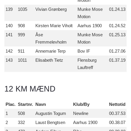
Motion
139
1035
Vivian Grønberg
Munke Mose
01.24.13
Motion
140
908
Kirsten Marie Viholt
Aarhus 1900
01.24.52
141
999
Åse
Munke Mose
01.25.13
Fremmelevholm
Motion
142
911
Annemarie Terp
Bov IF
01.27.06
143
1011
Elisabeth Tietz
Flensburg
01.37.19
Lauftreff
12 KM MÆND
Plac.
Startnr.
Navn
Klub/By
Nettotid
1
508
Augustin Togum
Newline
00.37.53
2
332
Laust Bengtsen
Aarhus 1900
00.38.07