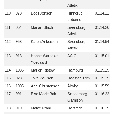
Atletik
110
973
Bodil Jensen
Hinnerup
01.14.22
Løberne
111
954
Marian Ulrich
Svendborg
01.14.26
Atletik
112
958
Karen Ankersen
Svendborg
01.14.54
Atletik
113
918
Hanne Warncke
AAIG
01.15.01
Ydegaard
114
1036
Marion Ristow
Hamburg
01.15.25
115
923
Tove Poulsen
Hadsten Trim
01.15.25
116
1005
Anni Christensen
Åbyhøj
01.15.59
117
991
Else Marie Bak
Sønderborg
01.16.22
Garnison
118
919
Maike Prahl
Horstedt
01.16.25