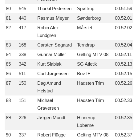
80
545
Thorkil Pedersen
Spøttrup
00.51.59
81
440
Rasmus Meyer
Sønderborg
00.52.01
82
417
Robin Alex
Mårslet
00.52.02
Lundgren
83
168
Carsten Søgaard
Terndrup
00.52.04
84
338
Gunnar Möller
Gelting MTV 08
00.52.11
85
342
Kurt Slabiak
SG Atletik
00.52.13
86
511
Carl Jørgensen
Bov IF
00.52.15
87
150
Dag Amund
Hadsten Trim
00.52.26
Helstad
88
151
Michael
Hadsten Trim
00.52.33
Graversen
89
226
Jørgen Mundt
Hinnerup
00.52.35
Løberne
90
337
Robert Flügge
Gelting MTV 08
00.52.37