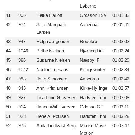
Løberne
41
906
Heike Harloff
Grossolt TSV
01.01.32
42
974
Jette Marquardt
Aabenaa
01.01.41
Larsen
43
947
Helga Jørgensen
Rødekro
01.02.02
44
1046
Birthe Nielsen
Hjørring Liuf
01.02.24
45
986
Susanne Nielsen
Næsby IF
01.02.29
46
1042
Nadine Loesaus
Königswinter
01.02.34
47
998
Jette Simonsen
Aabenraa
01.02.42
48
945
Anni Kristiansen
Kirke-Hyllinge
01.02.57
49
927
Tina Lund Gravesen
Hadsten Trim
01.03.08
50
914
Janne Wahl Iversen
Odense GF
01.03.11
51
928
Irene A. Poulsen
Hadsten Trim
01.03.28
52
975
Anita Lindkvist Berg
Munke Mose
01.03.47
Motion