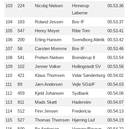
103
224
Nicolaj Nielsen
Hinnerup
00.53.36
Løberne
104
183
Roland Jessen
Bov IF
00.53.37
105
547
Henry Meyer
Ribe Trim
00.53.41
106
200
Erling Hansen
Svendborg Atletik
00.53.42
107
58
Carsten Momme
Bov IF
00.53.46
108
541
Preben Nielsen
Brenderup 8
00.53.54
109
102
Jenner Volker
Hollingstedt SV
00.53.58
110
421
Klaus Thomsen
Vidar Sønderborg
00.54.02
111
89
Jørn Andersen
Vejle SG&IF
00.54.03
112
459
Kjeld Johansen
Sydbank
00.54.06
113
811
Mads Skøtt
Haderslev
00.54.07
114
512
Finn Jensen
Fredericia
00.54.13
115
527
Thomas Thomsen
Hjørring Liuf
00.54.19
116
500
Bo Andersen
Varnæs/Bovrup
00.54.22