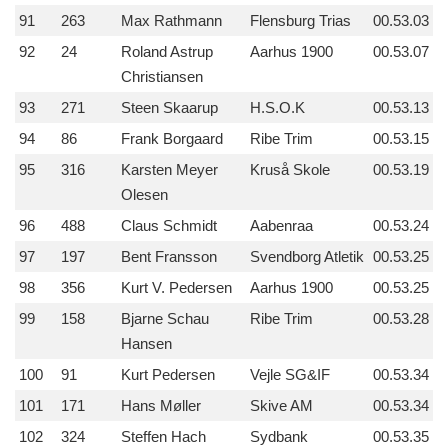
91
263
Max Rathmann
Flensburg Trias
00.53.03
92
24
Roland Astrup
Aarhus 1900
00.53.07
Christiansen
93
271
Steen Skaarup
H.S.O.K
00.53.13
94
86
Frank Borgaard
Ribe Trim
00.53.15
95
316
Karsten Meyer
Kruså Skole
00.53.19
Olesen
96
488
Claus Schmidt
Aabenraa
00.53.24
97
197
Bent Fransson
Svendborg Atletik
00.53.25
98
356
Kurt V. Pedersen
Aarhus 1900
00.53.25
99
158
Bjarne Schau
Ribe Trim
00.53.28
Hansen
100
91
Kurt Pedersen
Vejle SG&IF
00.53.34
101
171
Hans Møller
Skive AM
00.53.34
102
324
Steffen Hach
Sydbank
00.53.35