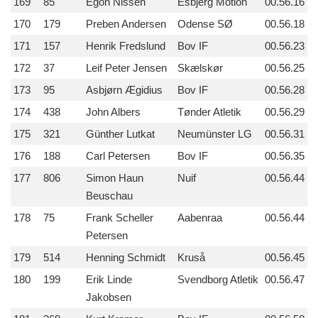
169
85
Egon Nissen
Esbjerg Motion
00.56.16
170
179
Preben Andersen
Odense SØ
00.56.18
171
157
Henrik Fredslund
Bov IF
00.56.23
172
37
Leif Peter Jensen
Skælskør
00.56.25
173
95
Asbjørn Ægidius
Bov IF
00.56.28
174
438
John Albers
Tønder Atletik
00.56.29
175
321
Günther Lutkat
Neumünster LG
00.56.31
176
188
Carl Petersen
Bov IF
00.56.35
177
806
Simon Haun
Nuif
00.56.44
Beuschau
178
75
Frank Scheller
Aabenraa
00.56.44
Petersen
179
514
Henning Schmidt
Kruså
00.56.45
180
199
Erik Linde
Svendborg Atletik
00.56.47
Jakobsen