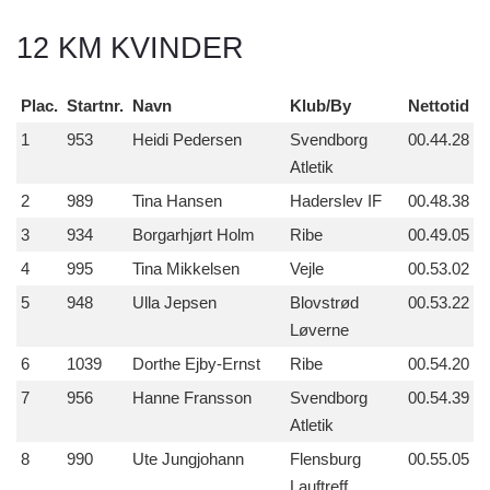
12 KM KVINDER
Plac.
Startnr.
Navn
Klub/By
Nettotid
1
953
Heidi Pedersen
Svendborg
00.44.28
Atletik
2
989
Tina Hansen
Haderslev IF
00.48.38
3
934
Borgarhjørt Holm
Ribe
00.49.05
4
995
Tina Mikkelsen
Vejle
00.53.02
5
948
Ulla Jepsen
Blovstrød
00.53.22
Løverne
6
1039
Dorthe Ejby-Ernst
Ribe
00.54.20
7
956
Hanne Fransson
Svendborg
00.54.39
Atletik
8
990
Ute Jungjohann
Flensburg
00.55.05
Lauftreff