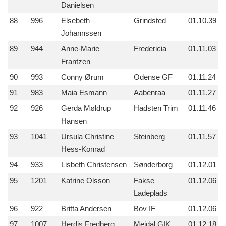
Danielsen
88
996
Elsebeth
Grindsted
01.10.39
Johannssen
89
944
Anne-Marie
Fredericia
01.11.03
Frantzen
90
993
Conny Ørum
Odense GF
01.11.24
91
983
Maia Esmann
Aabenraa
01.11.27
92
926
Gerda Møldrup
Hadsten Trim
01.11.46
Hansen
93
1041
Ursula Christine
Steinberg
01.11.57
Hess-Konrad
94
933
Lisbeth Christensen
Sønderborg
01.12.01
95
1201
Katrine Olsson
Fakse
01.12.06
Ladeplads
96
922
Britta Andersen
Bov IF
01.12.06
97
1007
Herdis Fredberg
Mejdal GIK
01.12.18