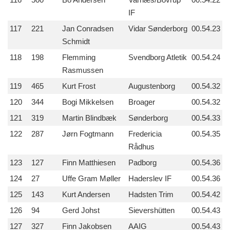
IF
117
221
Jan Conradsen
Vidar Sønderborg
00.54.23
Schmidt
118
198
Flemming
Svendborg Atletik
00.54.24
Rasmussen
119
465
Kurt Frost
Augustenborg
00.54.32
120
344
Bogi Mikkelsen
Broager
00.54.32
121
319
Martin Blindbæk
Sønderborg
00.54.33
122
287
Jørn Fogtmann
Fredericia
00.54.35
Rådhus
123
127
Finn Matthiesen
Padborg
00.54.36
124
27
Uffe Gram Møller
Haderslev IF
00.54.36
125
143
Kurt Andersen
Hadsten Trim
00.54.42
126
94
Gerd Johst
Sievershütten
00.54.43
127
327
Finn Jakobsen
AAIG
00.54.43