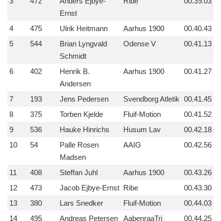
3
472
Anders Ejbye-
Ribe
00.39.03
Ernst
4
475
Ulrik Heitmann
Aarhus 1900
00.40.43
5
544
Brian Lyngvald
Odense V
00.41.13
Schmidt
6
402
Henrik B.
Aarhus 1900
00.41.27
Andersen
7
193
Jens Pedersen
Svendborg Atletik
00.41.45
8
375
Torben Kjelde
Fluif-Motion
00.41.52
9
536
Hauke Hinrichs
Husum Lav
00.42.18
10
54
Palle Rosen
AAIG
00.42.56
Madsen
11
408
Steffan Juhl
Aarhus 1900
00.43.26
12
473
Jacob Ejbye-Ernst
Ribe
00.43.30
13
380
Lars Snedker
Fluif-Motion
00.44.03
14
495
Andreas Petersen
AabenraaTri
00.44.25